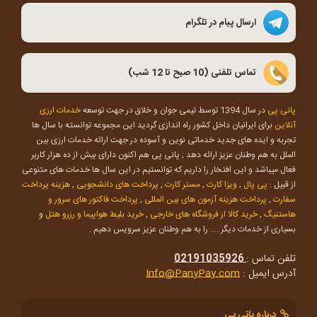
ارسال پیام در تلگرام
تماس تلفنی (10 صبح تا 12 شب)
پانی پی
در سال 1394 توسط تیمی جوان و خلاق در جهت توسعه
خدمات ارزی
آنلاین
برای ایرانیان داخل کشور راه اندازی گردید این مجموعه توانسته با سال ها
تجربه و ایده های جدید خدماتی نوین و آسوده در جهت ارائه خدمات ارزی بین
الملل به هم وطنان عزیز ارائه دهد , پانی پی هم اکنون دارای بیش از ده هزار کاربر
فعال میباشد و این افتخار را داریم که توانستیم در این سال ها خدمات های متنوعی
از قبیل :
پی پال
,
ویزا کارت
,
مستر کارت
,
پرداخت های دانشجویی
,
هزینه پرداخت
سفارت
,
پرداخت هزینه آزمون های بین المللی
,
پرداخت فاکتور های سرور و
هاستنیگ
,
خرید کالا از فروشگاه های خارجی
,
خرید بلیط هواپیما و رزرو هتل
و
بسیاری از خدمات دیگر .... را به هم وطنان عزیز سرویس دهیم .
تلفن تماس :
02191035926
آدرس ایمیل :
Info@PanyPay.com
درباره پانی پی