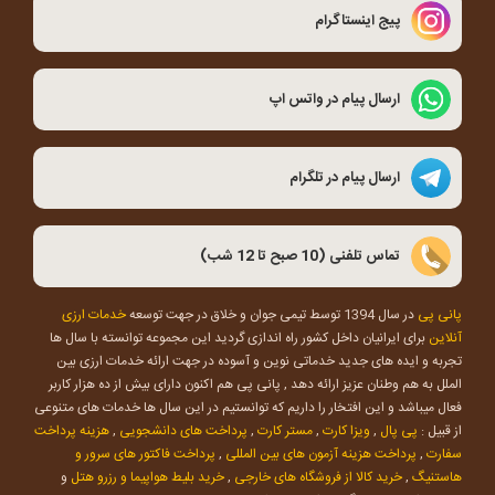
پیج اینستاگرام
ارسال پیام در واتس اپ
ارسال پیام در تلگرام
تماس تلفنی (10 صبح تا 12 شب)
پانی پی
در سال 1394 توسط تیمی جوان و خلاق در جهت توسعه
خدمات ارزی
آنلاین
برای ایرانیان داخل کشور راه اندازی گردید این مجموعه توانسته با سال ها
تجربه و ایده های جدید خدماتی نوین و آسوده در جهت ارائه خدمات ارزی بین
الملل به هم وطنان عزیز ارائه دهد , پانی پی هم اکنون دارای بیش از ده هزار کاربر
فعال میباشد و این افتخار را داریم که توانستیم در این سال ها خدمات های متنوعی
از قبیل :
پی پال
,
ویزا کارت
,
مستر کارت
,
پرداخت های دانشجویی
,
هزینه پرداخت
سفارت
,
پرداخت هزینه آزمون های بین المللی
,
پرداخت فاکتور های سرور و
هاستنیگ
,
خرید کالا از فروشگاه های خارجی
,
خرید بلیط هواپیما و رزرو هتل
و