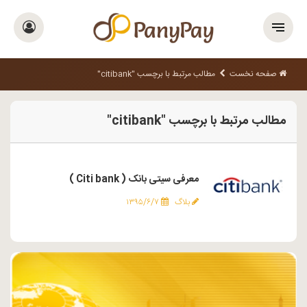
صفحه نخست
مطالب مرتبط با برچسب "citibank"
مطالب مرتبط با برچسب "citibank"
معرفی سیتی بانک ( Citi bank )
بلاگ
۱۳۹۵/۶/۷