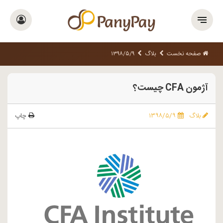
صفحه نخست
بلاگ
۱۳۹۸/۵/۹
آژمون CFA چیست؟
بلاگ
۱۳۹۸/۵/۹
چاپ