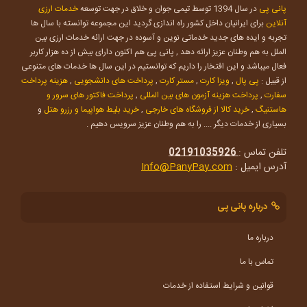
پانی پی
در سال 1394 توسط تیمی جوان و خلاق در جهت توسعه
خدمات ارزی
آنلاین
برای ایرانیان داخل کشور راه اندازی گردید این مجموعه توانسته با سال ها
تجربه و ایده های جدید خدماتی نوین و آسوده در جهت ارائه خدمات ارزی بین
الملل به هم وطنان عزیز ارائه دهد , پانی پی هم اکنون دارای بیش از ده هزار کاربر
فعال میباشد و این افتخار را داریم که توانستیم در این سال ها خدمات های متنوعی
از قبیل :
پی پال
,
ویزا کارت
,
مستر کارت
,
پرداخت های دانشجویی
,
هزینه پرداخت
سفارت
,
پرداخت هزینه آزمون های بین المللی
,
پرداخت فاکتور های سرور و
هاستنیگ
,
خرید کالا از فروشگاه های خارجی
,
خرید بلیط هواپیما و رزرو هتل
و
بسیاری از خدمات دیگر .... را به هم وطنان عزیز سرویس دهیم .
تلفن تماس :
02191035926
آدرس ایمیل :
Info@PanyPay.com
درباره پانی پی
درباره ما
تماس با ما
قوانین و شرایط استفاده از خدمات