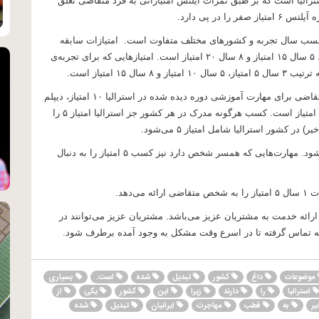
رالیا است که بر طبق نمرات آیلتس امتیازاتی به فرد متقاضی تعلق
 برحسب سال تجربه و کشورهای مختلف متفاوت است. امتیازات سابقه
کاری در کشور استرالیا برای ۱ سال ۵ امتیاز، ۳ سال ۱۰ امتیاز، ۵ سال ۱۵ امتیاز و ۸ سال ۲۰ امتیاز است. امتیازهایی که برای تجربه‌ی
۱ امتیاز است.
مدارک تحصیلی جز دیگر گزینه‌های امتیاز‌دهی هستند که فرد متقاضی برای مهارت آموزشی دوره دیده شده در استرالیا ۱۰ امتیاز، دیپلم
۱۰ امتیاز،‌ کارشناسی و کارشناسی ارشد ۱۵ امتیاز و دکتری ۲۰ امتیاز است. کسب هرگونه مدرک در هر کشور جز استرالیا امتیاز ۵ را
آشنایی با یک زبان محلی استرالیا با کسب ۵ امتیاز همراه می‌شود. مهارت‌هایی که همسر شخص دارد نیز کسب ۵ امتیاز را به دنبال
دهد.
ارائه خدمت به مشتریان عزیز می‌باشد. مشتریان عزیز می‌توانند در
 تماس گرفته تا در اسرع وقت مشکل به وجود آمده برطرف شود.
موضوعات
داغ
کشور
تبدیل
شده
است.
بسیاری
استرالیا
را
دارند
زیرا
این
کشور
یکی
از
یر
به
قطب
مهاجرت
ایرانیان
تبدیل
شده