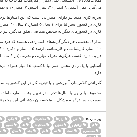
مهارت‌های زبان انگلیسی یکی دیگر از ملزومات مهاجرت به است
می‌گیرد. نمرا آیلتس ۸ امتیاز ۲۰، نمرا آیلتس ۷ امتیاز ۱۰ و نمره آیلتس ۶ امتیاز صفر را در پی دارد.
تجربه کاری مفید نیز دارای امتیازاتی است که این امتیازها
کاری در کشورهای دیگر به شخص متقاضی تعلق می‌گیرد نیز به ترتیب ۳ سال ۵ امتیاز، ۵ سال ۱۰ امتیاز و ۸ سال ۵
در پی دارد. کسب هرگونه مدرک مهارتی و تجربی (در ۲ سال اخیر) در کشور استرالیا شامل امتیاز ۵ می‌شود.
دارد.
گذراندن کلاس‌های آموزشی و یا تجربه کار در این کشور به مدت ۱ سال ۵ امتیاز را به شخص متقاضی ارائه می‌
مجموعه
پانی پی
با سال‌ها تجربه در
تعیین وقت سفارت
آماده 
صورت بروز هرگونه مشکل با متخصصان پشتیبانی این مجموعه
این
روزها
مهاجرت
به
یکی
برچسب ها:
از
ایرانیان
تمایل
مهاجرت
به
کشور
مقاصدی
است
که
در
چند
سال
اخ