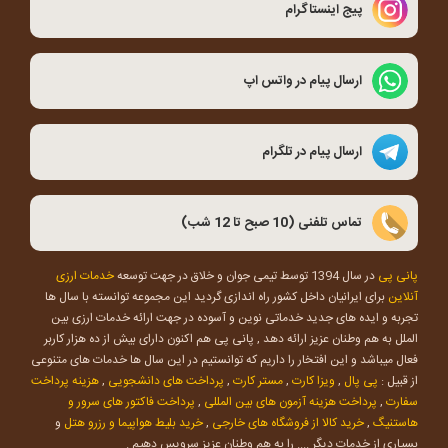
پیج اینستاگرام
ارسال پیام در واتس اپ
ارسال پیام در تلگرام
تماس تلفنی (10 صبح تا 12 شب)
پانی پی
در سال 1394 توسط تیمی جوان و خلاق در جهت توسعه
خدمات ارزی
آنلاین
برای ایرانیان داخل کشور راه اندازی گردید این مجموعه توانسته با سال ها
تجربه و ایده های جدید خدماتی نوین و آسوده در جهت ارائه خدمات ارزی بین
الملل به هم وطنان عزیز ارائه دهد , پانی پی هم اکنون دارای بیش از ده هزار کاربر
فعال میباشد و این افتخار را داریم که توانستیم در این سال ها خدمات های متنوعی
از قبیل :
پی پال
,
ویزا کارت
,
مستر کارت
,
پرداخت های دانشجویی
,
هزینه پرداخت
سفارت
,
پرداخت هزینه آزمون های بین المللی
,
پرداخت فاکتور های سرور و
هاستنیگ
,
خرید کالا از فروشگاه های خارجی
,
خرید بلیط هواپیما و رزرو هتل
و
بسیاری از خدمات دیگر .... را به هم وطنان عزیز سرویس دهیم .