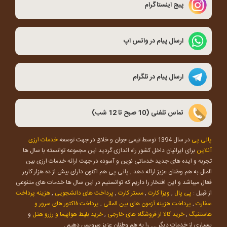
پیج اینستاگرام
ارسال پیام در واتس اپ
ارسال پیام در تلگرام
تماس تلفنی (10 صبح تا 12 شب)
پانی پی
در سال 1394 توسط تیمی جوان و خلاق در جهت توسعه
خدمات ارزی
آنلاین
برای ایرانیان داخل کشور راه اندازی گردید این مجموعه توانسته با سال ها
تجربه و ایده های جدید خدماتی نوین و آسوده در جهت ارائه خدمات ارزی بین
الملل به هم وطنان عزیز ارائه دهد , پانی پی هم اکنون دارای بیش از ده هزار کاربر
فعال میباشد و این افتخار را داریم که توانستیم در این سال ها خدمات های متنوعی
از قبیل :
پی پال
,
ویزا کارت
,
مستر کارت
,
پرداخت های دانشجویی
,
هزینه پرداخت
سفارت
,
پرداخت هزینه آزمون های بین المللی
,
پرداخت فاکتور های سرور و
هاستنیگ
,
خرید کالا از فروشگاه های خارجی
,
خرید بلیط هواپیما و رزرو هتل
و
بسیاری از خدمات دیگر .... را به هم وطنان عزیز سرویس دهیم .