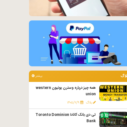
لاگ
بیشتر
همه چیز درباره وسترن یونیون western
union
بلاگ
۱۴۰۵/۲/۹
تی دی بانک کانادا Toronto Dominion
Bank