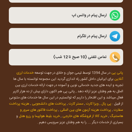
ارسال پیام در واتس اپ
ارسال پیام در تلگرام
تماس تلفنی (10 صبح تا 12 شب)
پانی پی
در سال 1394 توسط تیمی جوان و خلاق در جهت توسعه
خدمات ارزی
آنلاین
برای ایرانیان داخل کشور راه اندازی گردید این مجموعه توانسته با سال ها
تجربه و ایده های جدید خدماتی نوین و آسوده در جهت ارائه خدمات ارزی بین
الملل به هم وطنان عزیز ارائه دهد , پانی پی هم اکنون دارای بیش از ده هزار کاربر
فعال میباشد و این افتخار را داریم که توانستیم در این سال ها خدمات های متنوعی
از قبیل :
پی پال
,
ویزا کارت
,
مستر کارت
,
پرداخت های دانشجویی
,
هزینه پرداخت
سفارت
,
پرداخت هزینه آزمون های بین المللی
,
پرداخت فاکتور های سرور و
هاستنیگ
,
خرید کالا از فروشگاه های خارجی
,
خرید بلیط هواپیما و رزرو هتل
و
بسیاری از خدمات دیگر .... را به هم وطنان عزیز سرویس دهیم .