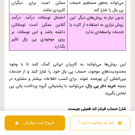
می‌تواند به‌طور مستقیم حساب
ممکن است برای دیگران
پی پال را شارژ کند.
کاربردی نباشد.
بدون نیاز به روش‌های دیگر: این
احتمال نوسانات درآمد: درآمد
روش نیازی به استفاده از کارت یا
آنلاین ممکن است نوساناتی
خدمات واسطه‌ای ندارد.
داشته باشد و این نوسانات بر
روی موجودی پی پال تاثیر
بگذارد.
این روش‌ها می‌توانند به کاربران ایرانی کمک کنند تا با وجود
محدودیت‌های موجود، حساب پی پال خود را شارژ کنند و از خدمات
بین‌المللی آن بهره‌مند شوند. برای کسب اطلاعات بیشتر و مشاوره در
زمینه
خرید دلار پی پال
، می‌توانید با پشتیبانی گروه پرداخت پانی پی
تماس بگیرید.
شارژ حساب فرندز اند فمیلی چیست
شارژ حساب "فرندز اند فمیلی" (
Friends and Family
) یکی از
نیاز به مشاوره دارید؟
شروع ثبت سفارش
ویژگی‌های پی پال است که به کاربران این امکان را می‌دهد که به
راحتی و با هزینه کم پول را به دوستان و اعضای خانواده ارسال کنند. در