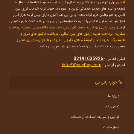
آنلاین
برای ایرانیان داخل کشور راه اندازی گردید این مجموعه توانسته با سال ها
تجربه و ایده های جدید خدماتی نوین و آسوده در جهت ارائه خدمات ارزی بین
الملل به هم وطنان عزیز ارائه دهد , پانی پی هم اکنون دارای بیش از ده هزار کاربر
فعال میباشد و این افتخار را داریم که توانستیم در این سال ها خدمات های متنوعی
از قبیل :
پی پال
,
ویزا کارت
,
مستر کارت
,
پرداخت های دانشجویی
,
هزینه پرداخت
سفارت
,
پرداخت هزینه آزمون های بین المللی
,
پرداخت فاکتور های سرور و
هاستنیگ
,
خرید کالا از فروشگاه های خارجی
,
خرید بلیط هواپیما و رزرو هتل
و
بسیاری از خدمات دیگر .... را به هم وطنان عزیز سرویس دهیم .
تلفن تماس :
02191035926
آدرس ایمیل :
Info@PanyPay.com
درباره پانی پی
درباره ما
تماس با ما
قوانین و شرایط استفاده از خدمات
اخبار سایت