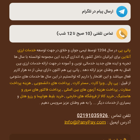
ارسال پیام در تلگرام
تماس تلفنی (10 صبح تا 12 شب)
پانی پی
در سال 1394 توسط تیمی جوان و خلاق در جهت توسعه
خدمات ارزی
آنلاین
برای ایرانیان داخل کشور راه اندازی گردید این مجموعه توانسته با سال ها
تجربه و ایده های جدید خدماتی نوین و آسوده در جهت ارائه خدمات ارزی بین
الملل به هم وطنان عزیز ارائه دهد , پانی پی هم اکنون دارای بیش از ده هزار کاربر
فعال میباشد و این افتخار را داریم که توانستیم در این سال ها خدمات های متنوعی
از قبیل :
پی پال
,
ویزا کارت
,
مستر کارت
,
پرداخت های دانشجویی
,
هزینه پرداخت
سفارت
,
پرداخت هزینه آزمون های بین المللی
,
پرداخت فاکتور های سرور و
هاستنیگ
,
خرید کالا از فروشگاه های خارجی
,
خرید بلیط هواپیما و رزرو هتل
و
بسیاری از خدمات دیگر .... را به هم وطنان عزیز سرویس دهیم .
تلفن تماس :
02191035926
آدرس ایمیل :
Info@PanyPay.com