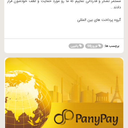
مستمر تشکر و قدردانی نماییم که ما رو مورد حمایت و لطف خودشون قرار
دادند .
گروه پرداخت های بین المللی
نوروز98
پانیپی
برچسب ها: