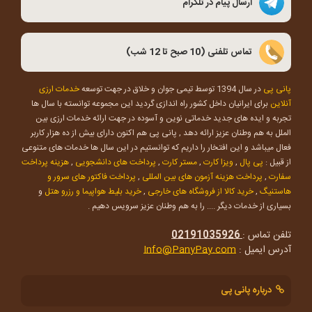
ارسال پیام در تلگرام
تماس تلفنی (10 صبح تا 12 شب)
پانی پی
در سال 1394 توسط تیمی جوان و خلاق در جهت توسعه
خدمات ارزی
آنلاین
برای ایرانیان داخل کشور راه اندازی گردید این مجموعه توانسته با سال ها
تجربه و ایده های جدید خدماتی نوین و آسوده در جهت ارائه خدمات ارزی بین
الملل به هم وطنان عزیز ارائه دهد , پانی پی هم اکنون دارای بیش از ده هزار کاربر
فعال میباشد و این افتخار را داریم که توانستیم در این سال ها خدمات های متنوعی
از قبیل :
پی پال
,
ویزا کارت
,
مستر کارت
,
پرداخت های دانشجویی
,
هزینه پرداخت
سفارت
,
پرداخت هزینه آزمون های بین المللی
,
پرداخت فاکتور های سرور و
هاستنیگ
,
خرید کالا از فروشگاه های خارجی
,
خرید بلیط هواپیما و رزرو هتل
و
بسیاری از خدمات دیگر .... را به هم وطنان عزیز سرویس دهیم .
تلفن تماس :
02191035926
آدرس ایمیل :
Info@PanyPay.com
درباره پانی پی