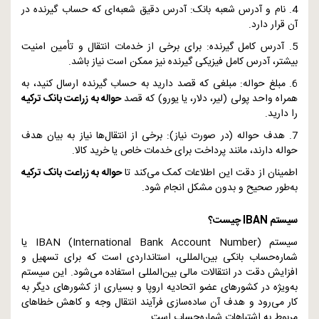
4. نام و آدرس شعبه بانک: آدرس دقیق شعبه‌ای که حساب گیرنده در
آن قرار دارد.
5. آدرس کامل گیرنده: برای برخی از خدمات انتقال و تأمین امنیت
بیشتر، آدرس کامل فیزیکی گیرنده نیز ممکن است نیاز باشد.
6. مبلغ حواله: مبلغی که قصد دارید به حساب گیرنده ارسال کنید، به
همراه واحد پولی (لیر، دلار، یا یورو) که قصد
حواله به زراعت بانک ترکیه
را دارید.
7. هدف حواله (در صورت نیاز): برخی از انتقال‌ها نیاز به بیان هدف
حواله دارند، مانند پرداخت برای خدمات خاص یا خرید کالا.
اطمینان از دقت این اطلاعات کمک می‌کند تا
حواله به زراعت بانک ترکیه
به‌طور صحیح و بدون مشکل انجام شود.
سیستم
IBAN
چیست؟
سیستم
IBAN (International Bank Account Number)
یا
شماره‌حساب بانکی بین‌المللی، استانداردی است که برای تسهیل و
افزایش دقت در انتقالات مالی بین‌المللی استفاده می‌شود. این سیستم
به‌ویژه در کشورهای عضو اتحادیه اروپا و بسیاری از کشورهای دیگر به
کار می‌رود و هدف آن ساده‌سازی فرآیند انتقال وجه و کاهش خطاهای
مربوط به اشتباهات شماره‌حساب است.