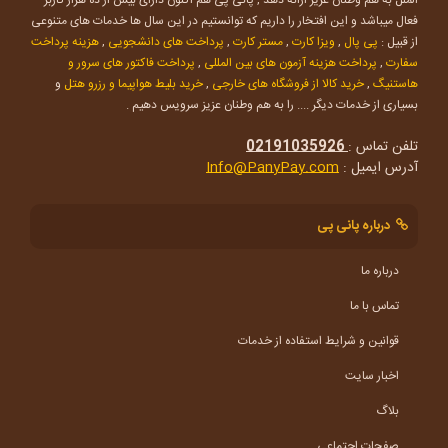
فعال میباشد و این افتخار را داریم که توانستیم در این سال ها خدمات های متنوعی
از قبیل :
پی پال
,
ویزا کارت
,
مستر کارت
,
پرداخت های دانشجویی
,
هزینه پرداخت
سفارت
,
پرداخت هزینه آزمون های بین المللی
,
پرداخت فاکتور های سرور و
هاستنیگ
,
خرید کالا از فروشگاه های خارجی
,
خرید بلیط هواپیما و رزرو هتل
و
بسیاری از خدمات دیگر .... را به هم وطنان عزیز سرویس دهیم .
تلفن تماس :
02191035926
آدرس ایمیل :
Info@PanyPay.com
درباره پانی پی
درباره ما
تماس با ما
قوانین و شرایط استفاده از خدمات
اخبار سایت
بلاگ
صفحات اجتماعی