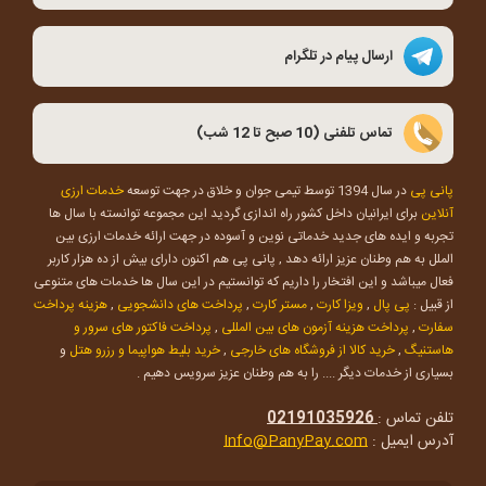
ارسال پیام در تلگرام
تماس تلفنی (10 صبح تا 12 شب)
پانی پی
در سال 1394 توسط تیمی جوان و خلاق در جهت توسعه
خدمات ارزی
آنلاین
برای ایرانیان داخل کشور راه اندازی گردید این مجموعه توانسته با سال ها
تجربه و ایده های جدید خدماتی نوین و آسوده در جهت ارائه خدمات ارزی بین
الملل به هم وطنان عزیز ارائه دهد , پانی پی هم اکنون دارای بیش از ده هزار کاربر
فعال میباشد و این افتخار را داریم که توانستیم در این سال ها خدمات های متنوعی
از قبیل :
پی پال
,
ویزا کارت
,
مستر کارت
,
پرداخت های دانشجویی
,
هزینه پرداخت
سفارت
,
پرداخت هزینه آزمون های بین المللی
,
پرداخت فاکتور های سرور و
هاستنیگ
,
خرید کالا از فروشگاه های خارجی
,
خرید بلیط هواپیما و رزرو هتل
و
بسیاری از خدمات دیگر .... را به هم وطنان عزیز سرویس دهیم .
تلفن تماس :
02191035926
آدرس ایمیل :
Info@PanyPay.com