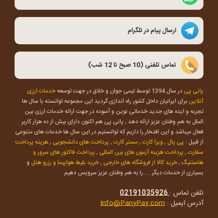
ارسال پیام در تلگرام
تماس تلفنی (10 صبح تا 12 شب)
پانی پی
در سال 1394 توسط تیمی جوان و خلاق در جهت توسعه
خدمات ارزی
آنلاین
برای ایرانیان داخل کشور راه اندازی گردید این مجموعه توانسته با سال ها
تجربه و ایده های جدید خدماتی نوین و آسوده در جهت ارائه خدمات ارزی بین
الملل به هم وطنان عزیز ارائه دهد , پانی پی هم اکنون دارای بیش از ده هزار کاربر
فعال میباشد و این افتخار را داریم که توانستیم در این سال ها خدمات های متنوعی
از قبیل :
پی پال
,
ویزا کارت
,
مستر کارت
,
پرداخت های دانشجویی
,
هزینه پرداخت
سفارت
,
پرداخت هزینه آزمون های بین المللی
,
پرداخت فاکتور های سرور و
هاستنیگ
,
خرید کالا از فروشگاه های خارجی
,
خرید بلیط هواپیما و رزرو هتل
و
بسیاری از خدمات دیگر .... را به هم وطنان عزیز سرویس دهیم .
تلفن تماس :
02191035926
آدرس ایمیل :
Info@PanyPay.com