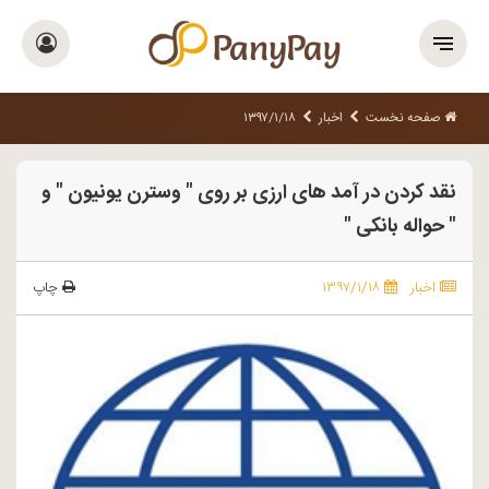
صفحه نخست
اخبار
۱۳۹۷/۱/۱۸
نقد کردن در آمد های ارزی بر روی " وسترن یونیون " و
" حواله بانکی "
اخبار
۱۳۹۷/۱/۱۸
چاپ