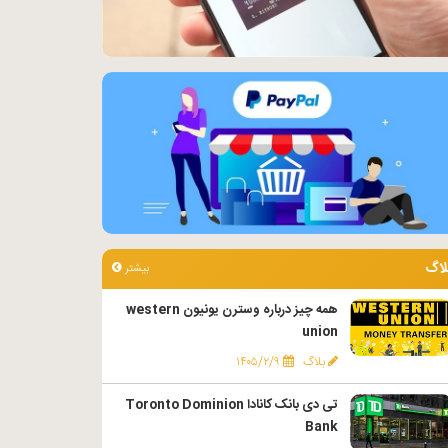
لاگ
بیشتر
همه چیز درباره وسترن یونیون western
union
بلاگ
۱۴۰۵/۲/۹
تی دی بانک کانادا Toronto Dominion
Bank