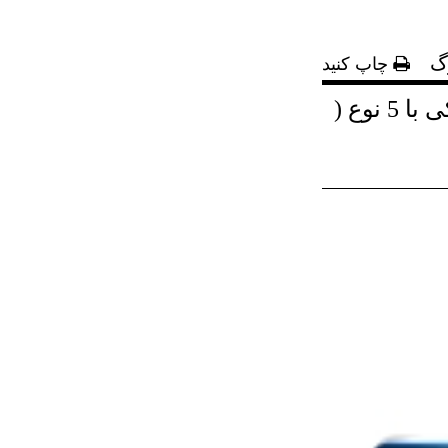
گ
چاپ کنید
آغاز فروش کارت های جدید ویزا/مستر متصل به حساب بانکی با 5 نوع (