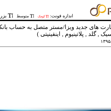
بزر
اندازه فونت:
متوسط
کوچک
ک , گلد , پلاتینیوم , اینفینیتی )
۱۳۹۵