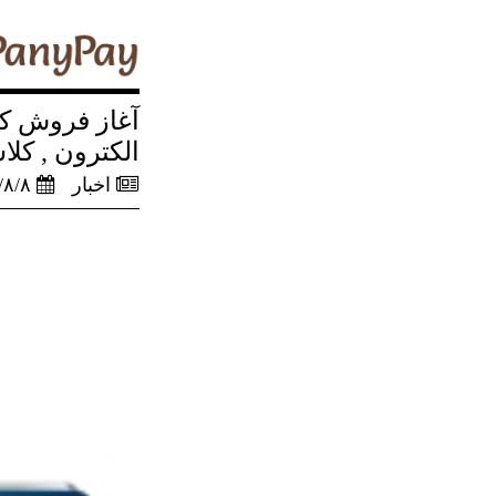
الکترون , کلاسی
اخبار
/۸/۸