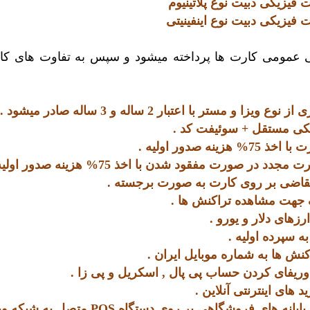
فی عمومی کارت ها پرداخته میشود و سپس به تفاوت های کا
زا و مستر با اعتبار 2 ساله و 3 ساله صادر میشود .
نکی مستقل + سوئیفت کد .
زینه صدور اولیه .
د در صورت مفقود شدن با اخذ 75% هزینه صدور اولیه .
قاضی بر روی کارت به صورت برجسته .
نک جهت مشاهده تراکنش ها .
رزهای دلار و یورو .
ه سپرده اولیه .
 وریفای کردن حساب پی پال , اسکریل و پی زا .
 های اینترنتی آنلاین .
های فروشگاهی بر روی دستگاه POS متصل به شبکه ویزا/مستر